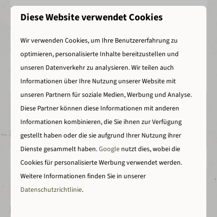
Diese Website verwendet Cookies
Anzahl Personen
4
2
Wohnfläche
44 m
Wir verwenden Cookies, um Ihre Benutzererfahrung zu
optimieren, personalisierte Inhalte bereitzustellen und
Grundstückstyp
Hoekkavel
unseren Datenverkehr zu analysieren. Wir teilen auch
Haustiere erlaubt
ja
Informationen über Ihre Nutzung unserer Website mit
unseren Partnern für soziale Medien, Werbung und Analyse.
Diese Partner können diese Informationen mit anderen
Informationen kombinieren, die Sie ihnen zur Verfügung
Preis fragen
gestellt haben oder die sie aufgrund Ihrer Nutzung ihrer
Dienste gesammelt haben.
Google
nutzt dies, wobei die
16.500,00 €
Cookies für personalisierte Werbung verwendet werden.
Weitere Informationen finden Sie in unserer
Datenschutzrichtlinie
.
Karte