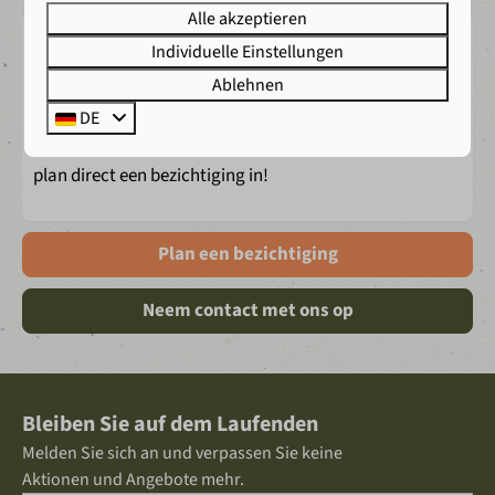
Alle akzeptieren
Individuelle Einstellungen
Interesse in deze woning?
Ablehnen
DE
Vraag meer informatie aan bij onze verkoopadviseur of
plan direct een bezichtiging in!
Plan een bezichtiging
Neem contact met ons op
Bleiben Sie auf dem Laufenden
Melden Sie sich an und verpassen Sie keine
Aktionen und Angebote mehr.