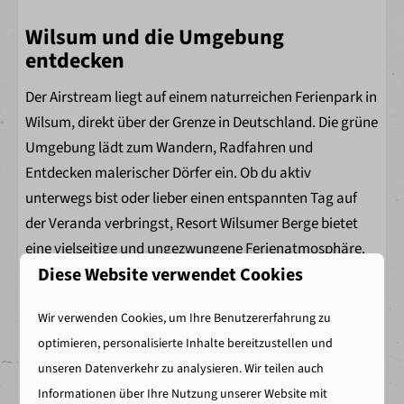
Wilsum und die Umgebung
entdecken
Der Airstream liegt auf einem naturreichen Ferienpark in
Wilsum, direkt über der Grenze in Deutschland. Die grüne
Umgebung lädt zum Wandern, Radfahren und
Entdecken malerischer Dörfer ein. Ob du aktiv
unterwegs bist oder lieber einen entspannten Tag auf
der Veranda verbringst, Resort Wilsumer Berge bietet
eine vielseitige und ungezwungene Ferienatmosphäre.
Diese Website verwendet Cookies
Bitte beachte:
Dieser Bereich befindet sich derzeit noch
im Aufbau und die gezeigten Fotos dienen zur
Wir verwenden Cookies, um Ihre Benutzererfahrung zu
Illustration.
optimieren, personalisierte Inhalte bereitzustellen und
unseren Datenverkehr zu analysieren. Wir teilen auch
Energie-Label
Informationen über Ihre Nutzung unserer Website mit