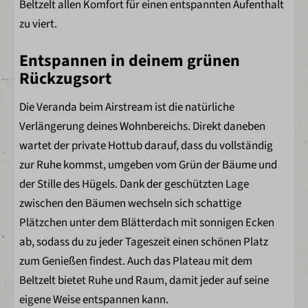
Beltzelt allen Komfort für einen entspannten Aufenthalt
(beach) Volleybal
zu viert.
Fußballplatz
Minigolf
Entspannen in deinem grünen
Jeep Safari
Rückzugsort
Ranger Club
Entertainment
Die Veranda beim Airstream ist die natürliche
Beachbar Little Lakeside
Verlängerung deines Wohnbereichs. Direkt daneben
Imbiss
wartet der private Hottub darauf, dass du vollständig
Restaurant Lakeside
zur Ruhe kommst, umgeben vom Grün der Bäume und
Fahrradverleih
der Stille des Hügels. Dank der geschützten Lage
zwischen den Bäumen wechseln sich schattige
Plätzchen unter dem Blätterdach mit sonnigen Ecken
ab, sodass du zu jeder Tageszeit einen schönen Platz
zum Genießen findest. Auch das Plateau mit dem
Beltzelt bietet Ruhe und Raum, damit jeder auf seine
eigene Weise entspannen kann.