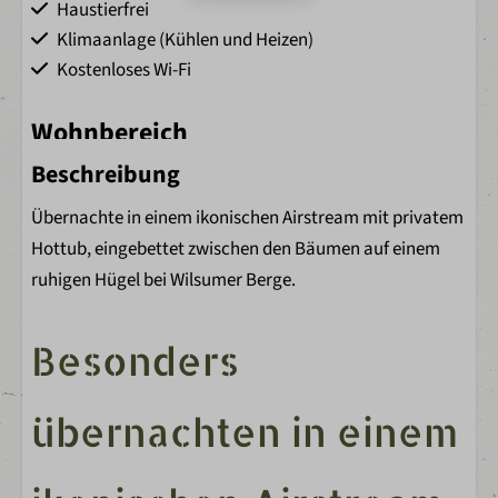
Haustierfrei
Klimaanlage (Kühlen und Heizen)
Kostenloses Wi-Fi
Wohnbereich
Beschreibung
Essecke
Übernachte in einem ikonischen Airstream mit privatem
Schlafzimmer
Hottub, eingebettet zwischen den Bäumen auf einem
ruhigen Hügel bei Wilsumer Berge.
Bettwäsche mit bezogenen Betten bei Ankunft
Doppelbett: 2
Bettwäsche inklusive
Besonders
2 Schlafzimmer
Bettdecken
übernachten in einem
Kopfkissen
Kleiderschränke