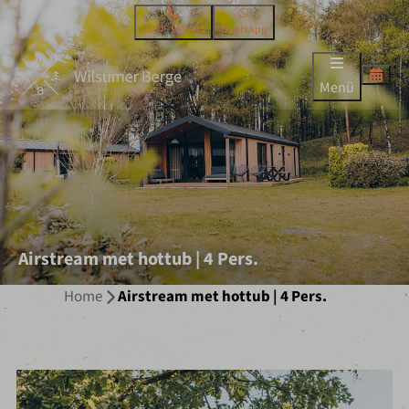
05945 9955 80
WhatsApp
Menü
Airstream met hottub | 4 Pers.
Home
Airstream met hottub | 4 Pers.