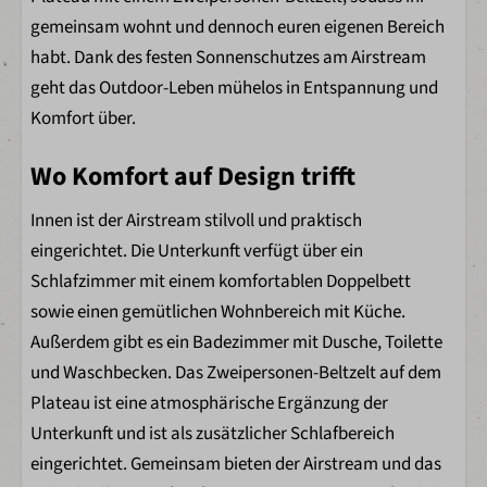
Außenbereich
gemeinsam wohnt und dennoch euren eigenen Bereich
Markise
habt. Dank des festen Sonnenschutzes am Airstream
Holzveranda
geht das Outdoor-Leben mühelos in Entspannung und
Lounge-Set mit Kissen
Komfort über.
Mit Wasserblick
Wo Komfort auf Design trifft
Kinder
Innen ist der Airstream stilvoll und praktisch
Bingo
eingerichtet. Die Unterkunft verfügt über ein
Schlafzimmer mit einem komfortablen Doppelbett
Parkeinrichtungen
sowie einen gemütlichen Wohnbereich mit Küche.
Außerdem gibt es ein Badezimmer mit Dusche, Toilette
Bogenschießen
und Waschbecken. Das Zweipersonen-Beltzelt auf dem
Kletterwald
Plateau ist eine atmosphärische Ergänzung der
Alpakas füttern
Unterkunft und ist als zusätzlicher Schlafbereich
Schwimmen im Freizeitsee
eingerichtet. Gemeinsam bieten der Airstream und das
Kinderspielplatz