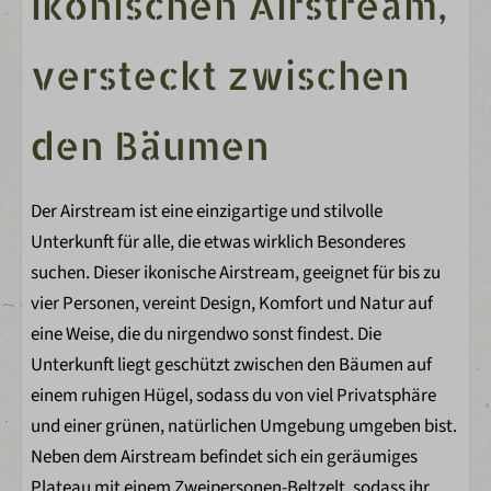
ikonischen Airstream,
Küche
versteckt zwischen
Küchenbereich
Kühlschrank
Nespresso
den Bäumen
Wasserkocher
Geschirr
Der Airstream ist eine einzigartige und stilvolle
Besteck
Unterkunft für alle, die etwas wirklich Besonderes
Küchengeräte
suchen. Dieser ikonische Airstream, geeignet für bis zu
vier Personen, vereint Design, Komfort und Natur auf
Badezimmer
eine Weise, die du nirgendwo sonst findest. Die
1 Satz Handtücher pro gebuchte Person
Unterkunft liegt geschützt zwischen den Bäumen auf
Dusche
einem ruhigen Hügel, sodass du von viel Privatsphäre
Waschbecken
und einer grünen, natürlichen Umgebung umgeben bist.
Toilette im Badezimmer
Neben dem Airstream befindet sich ein geräumiges
Plateau mit einem Zweipersonen-Beltzelt, sodass ihr