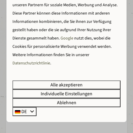
unseren Partnern für soziale Medien, Werbung und Analyse.
Energie-Label
Diese Partner können diese Informationen mit anderen
Informationen kombinieren, die Sie ihnen zur Verfügung
Darum Wilsumer Berge
gestellt haben oder die sie aufgrund Ihrer Nutzung ihrer
Dienste gesammelt haben.
Google
nutzt dies, wobei die
Cookies für personalisierte Werbung verwendet werden.
Einzigartige Unterkunftsauswahl
Weitere Informationen finden Sie in unserer
Datenschutzrichtlinie
.
Von Camping bis hin zu Luxus-Lodges und Wellness-
Unterkünften.
Alle akzeptieren
Individuelle Einstellungen
Ablehnen
Back to nature
DE
Erlebe Freiheit, Natur und Spaß.