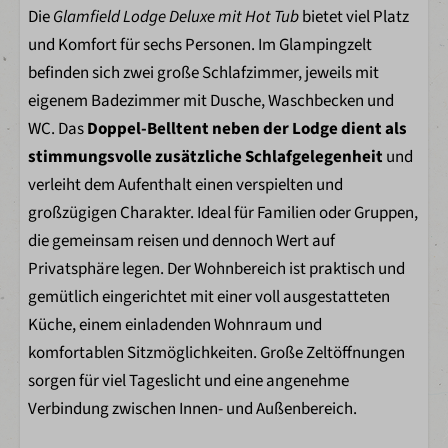
Waschbecken
Die
Glamfield Lodge Deluxe mit Hot Tub
bietet viel Platz
Toilette im Badezimmer
und Komfort für sechs Personen. Im Glampingzelt
befinden sich zwei große Schlafzimmer, jeweils mit
Außenbereich
eigenem Badezimmer mit Dusche, Waschbecken und
Picknicktisch
WC. Das
Doppel-Belltent neben der Lodge dient als
Hängematte
stimmungsvolle zusätzliche Schlafgelegenheit
und
Gartenmöbel
verleiht dem Aufenthalt einen verspielten und
Holzveranda
großzügigen Charakter. Ideal für Familien oder Gruppen,
Mit Wasserblick
die gemeinsam reisen und dennoch Wert auf
Privatsphäre legen. Der Wohnbereich ist praktisch und
Kinder
gemütlich eingerichtet mit einer voll ausgestatteten
Küche, einem einladenden Wohnraum und
Bingo
komfortablen Sitzmöglichkeiten. Große Zeltöffnungen
sorgen für viel Tageslicht und eine angenehme
Parkeinrichtungen
Verbindung zwischen Innen- und Außenbereich.
Restaurant Lakeside