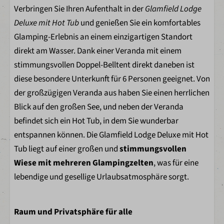
Kleiderschränke
Verbringen Sie Ihren Aufenthalt in der
Glamfield Lodge
Deluxe mit Hot Tub
und genießen Sie ein komfortables
Küche
Glamping-Erlebnis an einem einzigartigen Standort
direkt am Wasser. Dank einer Veranda mit einem
Küchenbereich
stimmungsvollen Doppel-Belltent direkt daneben ist
Kühlschrank
diese besondere Unterkunft für 6 Personen geeignet. Von
Nespresso
der großzügigen Veranda aus haben Sie einen herrlichen
Wasserkocher
Blick auf den großen See, und neben der Veranda
Geschirr
befindet sich ein Hot Tub, in dem Sie wunderbar
Besteck
entspannen können. Die Glamfield Lodge Deluxe mit Hot
Küchengeräte
Tub liegt auf einer großen und
stimmungsvollen
Badezimmer
Wiese mit mehreren Glampingzelten
, was für eine
lebendige und gesellige Urlaubsatmosphäre sorgt.
1 Satz Handtücher pro gebuchte Person
Zwei eigenem Badezimmer
Raum und Privatsphäre für alle
Dusche