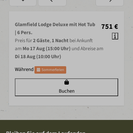
Glamfield Lodge Deluxe mit Hot Tub
751 €
| 6 Pers.
Preis für
2 Gäste
,
1 Nacht
bei Ankunft
am
Mo 17 Aug (15:00 Uhr)
und Abreise am
Di 18 Aug (10:00 Uhr)
Während
Sommerferien
Buchen