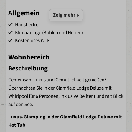
Allgemein
Zeig mehr ↓
Haustierfrei
Klimaanlage (Kühlen und Heizen)
Kostenloses Wi-Fi
Wohnbereich
Beschreibung
Essecke
Gemeinsam Luxus und Gemütlichkeit genießen?
Schlafzimmer
Übernachten Sie in der Glamfield Lodge Deluxe mit
Whirlpool für 6 Personen, inklusive Belltent und mit Blick
Bettwäsche mit bezogenen Betten bei Ankunft
auf den See.
Bettwäsche inklusive
3 Schlafzimmer
Luxus-Glamping in der Glamfield Lodge Deluxe mit
Bettdecken
Hot Tub
Kopfkissen