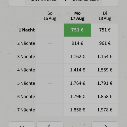
So
Mo
Di
16 Aug
17 Aug
18 Aug
—
751 €
751 €
1 Nacht
—
914 €
961 €
2 Nächte
—
1.162 €
1.154 €
3 Nächte
—
1.414 €
1.559 €
4 Nächte
—
1.764 €
1.791 €
5 Nächte
—
1.796 €
1.858 €
6 Nächte
—
1.856 €
1.978 €
7 Nächte