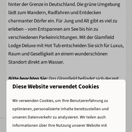
hinter der Grenze in Deutschland. Die grüne Umgebung
lädt zum Wandern, Radfahren und Entdecken
charmanter Dörfer ein. Für Jung und Alt gibt es viel zu
erleben – vom Entspannen am See bis hin zu
verschiedenen Parkeinrichtungen. Mit der Glamfield
Lodge Deluxe mit Hot Tub entscheiden Sie sich für Luxus,
Raum und Geselligkeit an einem wunderschönen
Standort direkt am Wasser.
Bitte beachten Sie:
Das Glamfield befindet sich derzeit
Diese Website verwendet Cookies
noch im Bau und die gezeigten Fotos dienen nur zur
Veranschaulichung.
Wir verwenden Cookies, um Ihre Benutzererfahrung zu
optimieren, personalisierte Inhalte bereitzustellen und
Energie-Label
unseren Datenverkehr zu analysieren. Wir teilen auch
Energie-Label
Informationen über Ihre Nutzung unserer Website mit