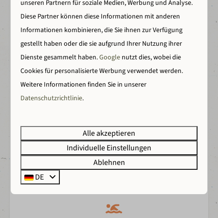
unseren Partnern für soziale Medien, Werbung und Analyse.
Diese Partner können diese Informationen mit anderen
Darum Wilsumer Berge
Informationen kombinieren, die Sie ihnen zur Verfügung
gestellt haben oder die sie aufgrund Ihrer Nutzung ihrer
Dienste gesammelt haben.
Google
nutzt dies, wobei die
Einzigartige Unterkunftsauswahl
Cookies für personalisierte Werbung verwendet werden.
Von Camping bis hin zu Luxus-Lodges und Wellness-
Weitere Informationen finden Sie in unserer
Unterkünften.
Datenschutzrichtlinie
.
Alle akzeptieren
Individuelle Einstellungen
Back to nature
Ablehnen
Erlebe Freiheit, Natur und Spaß.
DE