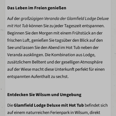
Imbiss
Das Leben im Freien genießen
Beachbar Little Lakeside
Entertainment
Auf der
großzügigen Veranda der Glamfield Lodge Deluxe
Ranger Club
mit Hot Tub
können Sie zu jeder Tageszeit entspannen.
Jeep Safari
Beginnen Sie den Morgen mit einem Frühstück an der
Minigolf
frischen Luft, genießen Sie tagsüber den Blick auf den
Fußballplatz
See und lassen Sie den Abend im Hot Tub neben der
(beach) Volleybal
Veranda ausklingen. Die Kombination aus Lodge,
Kinderspielplatz
zusätzlichem Belltent und der geselligen Atmosphäre
Schwimmen im Freizeitsee
auf der Wiese macht diese Unterkunft perfekt für einen
Alpakas füttern
entspannten Aufenthalt zu sechst.
Kletterwald
Bogenschießen
Fahrradverleih
Entdecken Sie Wilsum und Umgebung
Die
Glamfield Lodge Deluxe mit Hot Tub
befindet sich
auf einem naturreichen Ferienpark in Wilsum, direkt