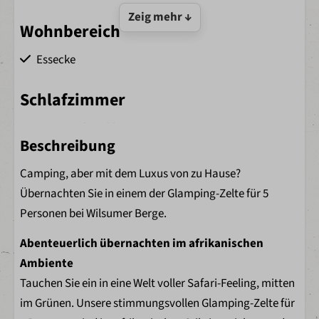
Zeig mehr ↓
Wohnbereich
Essecke
Schlafzimmer
Bettwäsche inklusive
Beschreibung
2 Schlafzimmer
Bettdecken
Camping, aber mit dem Luxus von zu Hause?
Kopfkissen
Übernachten Sie in einem der Glamping-Zelte für 5
Kleiderschränke
Personen bei Wilsumer Berge.
Küche
Abenteuerlich übernachten im afrikanischen
Ambiente
Küchenbereich
Tauchen Sie ein in eine Welt voller Safari-Feeling, mitten
Nespresso
im Grünen. Unsere stimmungsvollen Glamping-Zelte für
Wasserkocher