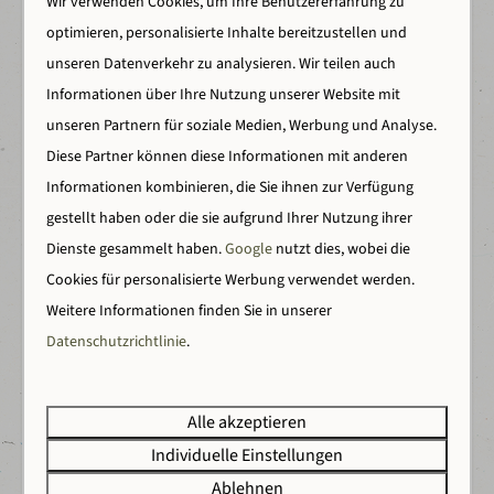
Wir verwenden Cookies, um Ihre Benutzererfahrung zu
optimieren, personalisierte Inhalte bereitzustellen und
unseren Datenverkehr zu analysieren. Wir teilen auch
Back to nature
Informationen über Ihre Nutzung unserer Website mit
unseren Partnern für soziale Medien, Werbung und Analyse.
Erlebe Freiheit, Natur und Spaß.
Diese Partner können diese Informationen mit anderen
Informationen kombinieren, die Sie ihnen zur Verfügung
gestellt haben oder die sie aufgrund Ihrer Nutzung ihrer
Dienste gesammelt haben.
Google
nutzt dies, wobei die
Viele Einrichtungen
Cookies für personalisierte Werbung verwendet werden.
Schwimmen, Wellness, Wandern und überraschende
Weitere Informationen finden Sie in unserer
Aktivitäten.
Datenschutzrichtlinie
.
Alle akzeptieren
Individuelle Einstellungen
Entdecke die Grafschaft
Ablehnen