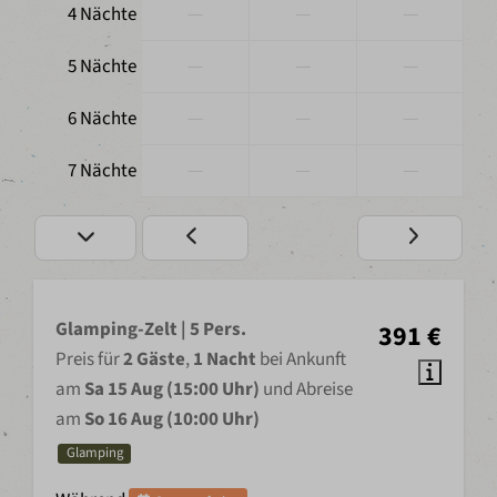
—
—
—
4 Nächte
—
—
—
5 Nächte
—
—
—
6 Nächte
—
—
—
7 Nächte
Glamping-Zelt | 5 Pers.
391 €
Preis für
2 Gäste
,
1 Nacht
bei Ankunft
am
Sa 15 Aug (15:00 Uhr)
und Abreise
am
So 16 Aug (10:00 Uhr)
Glamping