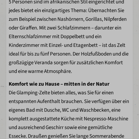
5 Personen sind im afrikanischen Stil eingerichtet und
Geschirr
jedes bietet ein einzigartiges Thema: Übernachten Sie
Besteck
zum Beispiel zwischen Nashörnern, Gorillas, Nilpferden
Küchengeräte
oder Giraffen. Mit zwei Schlafzimmern – darunter ein
Elternschlafzimmer mit Doppelbett und ein
Badezimmer
Kinderzimmer mit Einzel- und Etagenbett – ist das Zelt
Dusche
ideal für bis zu fünf Personen. Der Holzfußboden und die
Toilette im Badezimmer
großzügige Veranda sorgen für zusätzlichen Komfort
und eine warme Atmosphäre.
Außenbereich
Komfort wie zu Hause – mitten in der Natur
Holzveranda
Die Glamping-Zelte bieten alles, was Sie für einen
Lounge-Set mit Kissen
entspannten Aufenthalt brauchen. Sie verfügen über ein
eigenes Bad mit Dusche, WC und Waschbecken, eine
Kinder
komplett ausgestattete Küche mit Nespresso-Maschine
und ausreichend Geschirr sowie eine gemütliche
Bingo
Essecke. Draußen genießen Sie lange Sommerabende