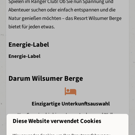
Spielen im Ranger Club! Ob Sie nun Spannung und
Abenteuer suchen oder einfach entspannen und die
Natur genießen möchten – das Resort Wilsumer Berge
bietet für jeden etwas.
Energie-Label
Energie-Label
Darum Wilsumer Berge
Einzigartige Unterkunftsauswahl
Von Camping bis hin zu Luxus-Lodges und Wellness-
Diese Website verwendet Cookies
Unterkünften.