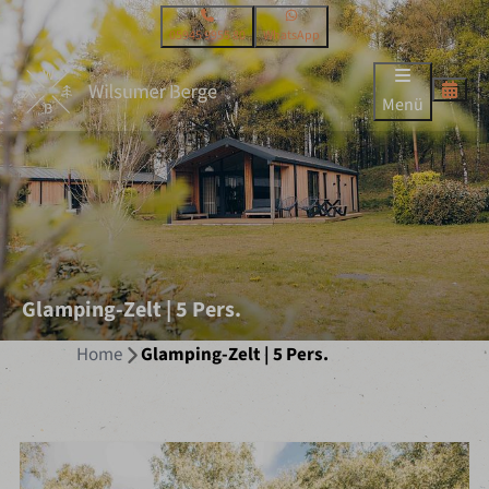
05945 9955 80
WhatsApp
Menü
Glamping-Zelt | 5 Pers.
Home
Glamping-Zelt | 5 Pers.