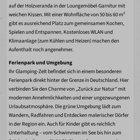
Parkeinrichtungen
auf der Holzveranda in der Loungemöbel-Garnitur mit
weichen Kissen. Mit einer Wohnfläche von 50 bis 60 m²
Imbiss
gibt es ausreichend Platz zum gemeinsamen Kochen,
Fahrradverleih
Spielen und Entspannen. Kostenloses WLAN und
Bogenschießen
Klimaanlage (zum Kühlen und Heizen) machen den
Beachbar Little Lakeside
Aufenthalt noch angenehmer.
Restaurant Lakeside
Kletterwald
Ferienpark und Umgebung
Alpakas füttern
Ihr Glamping-Zelt befindet sich in einem besonderen
Schwimmen im Freizeitsee
Ferienpark direkt hinter der Grenze in Deutschland. Hier
Kinderspielplatz
verbinden Sie den Charme von „Zurück zur Natur“ mit
(beach) Volleybal
modernen Annehmlichkeiten und einer ungezwungenen
Fußballplatz
Urlaubsatmosphäre. Die grüne Umgebung lädt zum
Minigolf
Wandern, Radfahren und Entdecken malerischer Dörfer
Jeep Safari
in der Region ein. Auch für Kinder gibt es reichlich
Ranger Club
Unterhaltung – vom Schwimmen im See bis hin zum
Entertainment