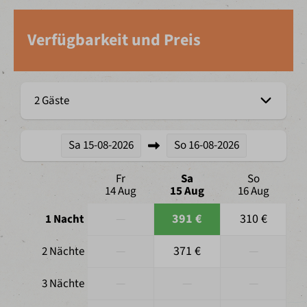
Verfügbarkeit und Preis
2 Gäste
Sa
15-08-2026
So
16-08-2026
Fr
Sa
So
14 Aug
15 Aug
16 Aug
—
391 €
310 €
1 Nacht
—
371 €
—
2 Nächte
—
—
—
3 Nächte