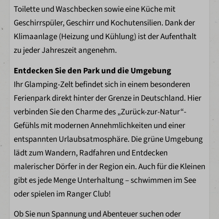
Toilette und Waschbecken sowie eine Küche mit
Bingo
Geschirrspüler, Geschirr und Kochutensilien. Dank der
Parkeinrichtungen
Klimaanlage (Heizung und Kühlung) ist der Aufenthalt
zu jeder Jahreszeit angenehm.
Entertainment
Jeep Safari
Entdecken Sie den Park und die Umgebung
(beach) Volleybal
Ihr Glamping-Zelt befindet sich in einem besonderen
Fußballplatz
Ferienpark direkt hinter der Grenze in Deutschland. Hier
Minigolf
verbinden Sie den Charme des „Zurück-zur-Natur“-
Restaurant Lakeside
Gefühls mit modernen Annehmlichkeiten und einer
Imbiss
entspannten Urlaubsatmosphäre. Die grüne Umgebung
Beachbar Little Lakeside
lädt zum Wandern, Radfahren und Entdecken
Ranger Club
malerischer Dörfer in der Region ein. Auch für die Kleinen
Fahrradverleih
gibt es jede Menge Unterhaltung – schwimmen im See
Bogenschießen
oder spielen im Ranger Club!
Kletterwald
Ob Sie nun Spannung und Abenteuer suchen oder
Alpakas füttern