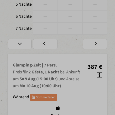
—
—
—
5 Nächte
—
—
—
6 Nächte
—
—
—
7 Nächte
Glamping-Zelt | 7 Pers.
387 €
Preis für
2 Gäste
,
1 Nacht
bei Ankunft
am
So 9 Aug (15:00 Uhr)
und Abreise
am
Mo 10 Aug (10:00 Uhr)
Während
Sommerferien