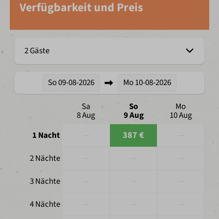
Verfügbarkeit und Preis
2 Gäste
So
09-08-2026
Mo
10-08-2026
Sa
So
Mo
8 Aug
9 Aug
10 Aug
—
387 €
—
1 Nacht
—
—
—
2 Nächte
—
—
—
3 Nächte
—
—
—
4 Nächte