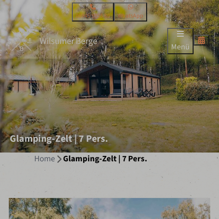
05945 9955 80
WhatsApp
Menü
Glamping-Zelt | 7 Pers.
Home
Glamping-Zelt | 7 Pers.