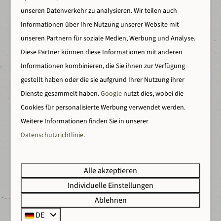
unseren Datenverkehr zu analysieren. Wir teilen auch
Back to nature
Informationen über Ihre Nutzung unserer Website mit
Erlebe Freiheit, Natur und Spaß.
unseren Partnern für soziale Medien, Werbung und Analyse.
Diese Partner können diese Informationen mit anderen
Informationen kombinieren, die Sie ihnen zur Verfügung
gestellt haben oder die sie aufgrund Ihrer Nutzung ihrer
Dienste gesammelt haben.
Google
nutzt dies, wobei die
Viele Einrichtungen
Cookies für personalisierte Werbung verwendet werden.
Schwimmen, Wellness, Wandern und überraschende
Weitere Informationen finden Sie in unserer
Aktivitäten.
Datenschutzrichtlinie
.
Alle akzeptieren
Individuelle Einstellungen
Entdecke die Grafschaft
Ablehnen
Historische Städtchen, Burgen und Wanderwege ganz
DE
in der Nähe.