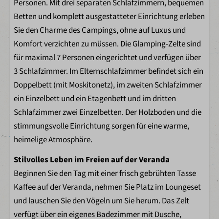
Personen. Mit drei separaten Schlafzimmern, bequemen
Wasserkocher
Betten und komplett ausgestatteter Einrichtung erleben
Kaffeemaschine
Sie den Charme des Campings, ohne auf Luxus und
Geschirr
Komfort verzichten zu müssen. Die Glamping-Zelte sind
Besteck
für maximal 7 Personen eingerichtet und verfügen über
Küchengeräte
3 Schlafzimmer. Im Elternschlafzimmer befindet sich ein
Doppelbett (mit Moskitonetz), im zweiten Schlafzimmer
Badezimmer
ein Einzelbett und ein Etagenbett und im dritten
Dusche
Schlafzimmer zwei Einzelbetten. Der Holzboden und die
Toilette im Badezimmer
stimmungsvolle Einrichtung sorgen für eine warme,
heimelige Atmosphäre.
Außenbereich
Stilvolles Leben im Freien auf der Veranda
Holzveranda
Beginnen Sie den Tag mit einer frisch gebrühten Tasse
Lounge-Set mit Kissen
Kaffee auf der Veranda, nehmen Sie Platz im Loungeset
und lauschen Sie den Vögeln um Sie herum. Das Zelt
Kinder
verfügt über ein eigenes Badezimmer mit Dusche,