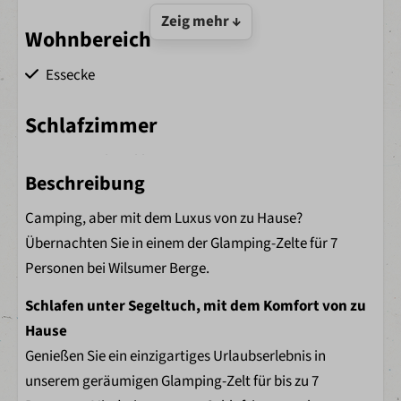
Zeig mehr ↓
Wohnbereich
Essecke
Schlafzimmer
Bettwäsche inklusive
Beschreibung
Schlafgalerie mit Doppelbett
3 Schlafzimmer
Camping, aber mit dem Luxus von zu Hause?
Bettdecken
Übernachten Sie in einem der Glamping-Zelte für 7
Kopfkissen
Personen bei Wilsumer Berge.
Kleiderschränke
Schlafen unter Segeltuch, mit dem Komfort von zu
Küche
Hause
Genießen Sie ein einzigartiges Urlaubserlebnis in
Küchenbereich
unserem geräumigen Glamping-Zelt für bis zu 7
Geschirrspüler