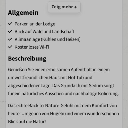
Zeig mehr ↓
Allgemein
Parken an der Lodge
Blick auf Wald und Landschaft
Klimaanlage (Kühlen und Heizen)
Kostenloses Wi-Fi
Beschreibung
Wohnbereich
Genießen Sie einen erholsamen Aufenthalt in einem
Klimaanlage (Kühlen und Heizen)
umweltfreundlichen Haus mit Hot Tub und
TV
abgeschiedener Lage. Das Gründach mit Sedum sorgt
Essecke
für ein natürliches Aussehen und nachhaltige Isolierung.
Schlafzimmer
Das echte Back-to-Nature-Gefühl mit dem Komfort von
heute. Umgeben von Hügeln und einem wunderschönen
Air conditioning (cooling and heating)
Blick auf die Natur!
Bettwäsche mit bezogenen Betten bei Ankunft