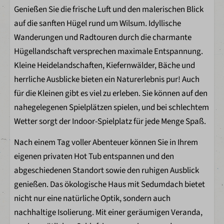
Doppelbett: 2
Genießen Sie die frische Luft und den malerischen Blick
2 Schlafzimmer
auf die sanften Hügel rund um Wilsum. Idyllische
Bettdecken
Wanderungen und Radtouren durch die charmante
Kopfkissen
Hügellandschaft versprechen maximale Entspannung.
Kleiderschränke
Kleine Heidelandschaften, Kiefernwälder, Bäche und
herrliche Ausblicke bieten ein Naturerlebnis pur! Auch
Küche
für die Kleinen gibt es viel zu erleben. Sie können auf den
nahegelegenen Spielplätzen spielen, und bei schlechtem
Küchenbereich
Wetter sorgt der Indoor-Spielplatz für jede Menge Spaß.
Nespresso
Kühlschrank mit Gefrierfach
Nach einem Tag voller Abenteuer können Sie in Ihrem
Geschirrspüler
eigenen privaten Hot Tub entspannen und den
Wasserkocher
abgeschiedenen Standort sowie den ruhigen Ausblick
Kombi-Mikrowelle
genießen. Das ökologische Haus mit Sedumdach bietet
Backofen
nicht nur eine natürliche Optik, sondern auch
Geschirr
nachhaltige Isolierung. Mit einer geräumigen Veranda,
Besteck