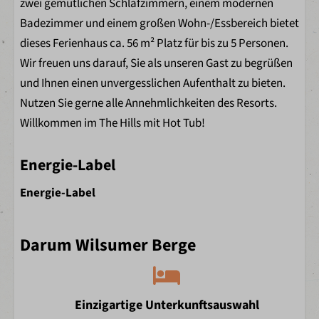
zwei gemütlichen Schlafzimmern, einem modernen
Küchengeräte
Badezimmer und einem großen Wohn-/Essbereich bietet
dieses Ferienhaus ca. 56 m² Platz für bis zu 5 Personen.
Badezimmer
Wir freuen uns darauf, Sie als unseren Gast zu begrüßen
Dusche
und Ihnen einen unvergesslichen Aufenthalt zu bieten.
Waschbecken
Nutzen Sie gerne alle Annehmlichkeiten des Resorts.
Toilette im Badezimmer
Willkommen im The Hills mit Hot Tub!
Außenbereich
Energie-Label
Esstisch mit Stühlen
Energie-Label
Abendsonne
Sonnig
Darum Wilsumer Berge
Holzveranda
Terrassenüberdachung
Lounge-Set
Nah am Wanderweg
Einzigartige Unterkunftsauswahl