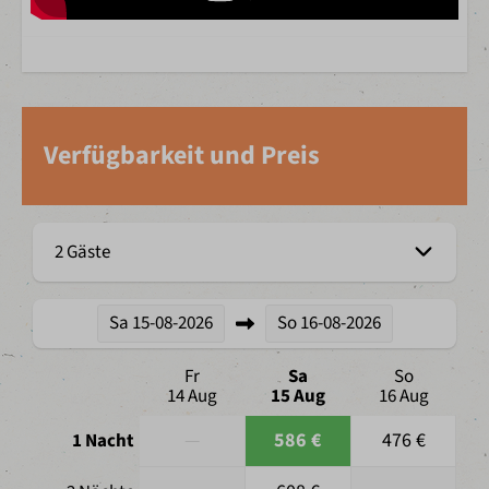
Verfügbarkeit und Preis
2 Gäste
Sa
15-08-2026
So
16-08-2026
Fr
Sa
So
14 Aug
15 Aug
16 Aug
—
586 €
476 €
1 Nacht