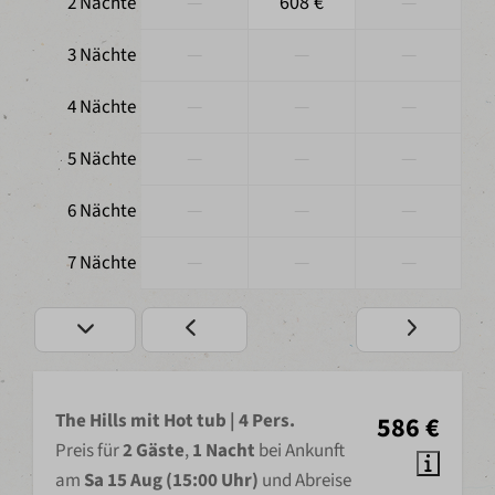
—
608 €
—
2 Nächte
—
—
—
3 Nächte
—
—
—
4 Nächte
—
—
—
5 Nächte
—
—
—
6 Nächte
—
—
—
7 Nächte
The Hills mit Hot tub | 4 Pers.
586 €
Preis für
2 Gäste
,
1 Nacht
bei Ankunft
am
Sa 15 Aug (15:00 Uhr)
und Abreise