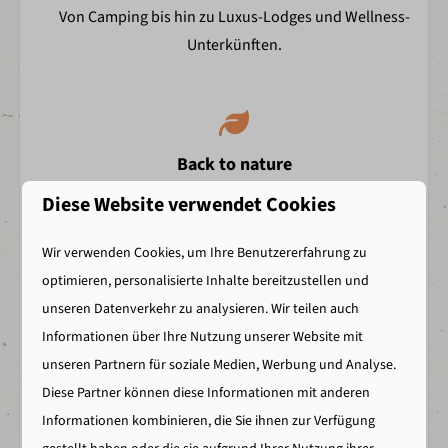
Von Camping bis hin zu Luxus-Lodges und Wellness-
Kinder
Unterkünften.
Bingo
Parkeinrichtungen
Back to nature
Beachbar Little Lakeside
Entertainment
Erlebe Freiheit, Natur und Spaß.
Diese Website verwendet Cookies
Ranger Club
Jeep Safari
Wir verwenden Cookies, um Ihre Benutzererfahrung zu
Minigolf
optimieren, personalisierte Inhalte bereitzustellen und
Fußballplatz
unseren Datenverkehr zu analysieren. Wir teilen auch
Viele Einrichtungen
(beach) Volleybal
Informationen über Ihre Nutzung unserer Website mit
Kinderspielplatz
Schwimmen, Wellness, Wandern und überraschende
unseren Partnern für soziale Medien, Werbung und Analyse.
Imbiss
Aktivitäten.
Diese Partner können diese Informationen mit anderen
Fahrradverleih
Informationen kombinieren, die Sie ihnen zur Verfügung
Restaurant Lakeside