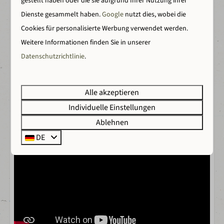
gestellt haben oder die sie aufgrund Ihrer Nutzung ihrer
Bogenschießen
Dienste gesammelt haben.
Google
nutzt dies, wobei die
Kletterwald
Entdecke die Grafschaft
Cookies für personalisierte Werbung verwendet werden.
Alpakas füttern
Weitere Informationen finden Sie in unserer
Historische Städtchen, Burgen und Wanderwege ganz
Schwimmen im Freizeitsee
Datenschutzrichtlinie
.
in der Nähe.
Alle akzeptieren
Entdecken Sie Wilsumer Berge
Individuelle Einstellungen
Ablehnen
DE