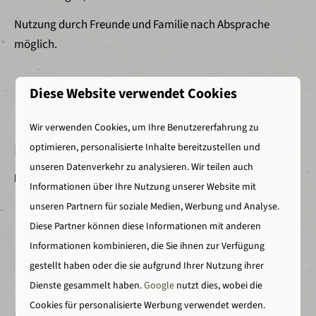
Nutzung durch Freunde und Familie nach Absprache
möglich.
Diese Website verwendet Cookies
📞 Interessiert oder möchten Sie einen
Wir verwenden Cookies, um Ihre Benutzererfahrung zu
Besichtigungstermin vereinbaren?
optimieren, personalisierte Inhalte bereitzustellen und
unseren Datenverkehr zu analysieren. Wir teilen auch
📧 verkauf@wilsumerberge.de
Informationen über Ihre Nutzung unserer Website mit
📱 +49 5945 995580
unseren Partnern für soziale Medien, Werbung und Analyse.
Diese Partner können diese Informationen mit anderen
Informationen kombinieren, die Sie ihnen zur Verfügung
gestellt haben oder die sie aufgrund Ihrer Nutzung ihrer
Dienste gesammelt haben.
Google
nutzt dies, wobei die
Cookies für personalisierte Werbung verwendet werden.