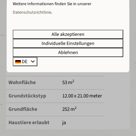
Funktionen
Weitere Informationen finden Sie in unserer
Datenschutzrichtlinie
.
Status
Zu verkaufen
Anzahl Zimmer
3
Alle akzeptieren
Anzahl Schlafzimmer
2
Individuelle Einstellungen
Ablehnen
Anzahl Badezimmer
1
DE
Anzahl Personen
4
2
Wohnfläche
53 m
Grundstückstyp
12.00 x 21.00 meter
2
Grundfläche
252 m
Haustiere erlaubt
ja